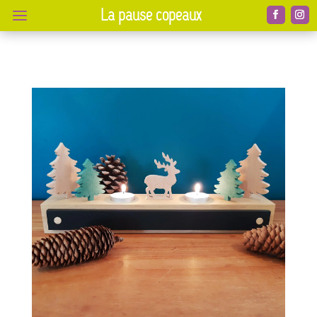
a
La pause copeaux